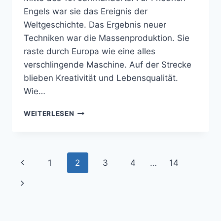
Engels war sie das Ereignis der
Weltgeschichte. Das Ergebnis neuer
Techniken war die Massenproduktion. Sie
raste durch Europa wie eine alles
verschlingende Maschine. Auf der Strecke
blieben Kreativität und Lebensqualität.
Wie…
ZWISCHEN
WEITERLESEN
TRADITION
UND
MODERNE
–
Seitennavigation
Vorherige
1
2
3
4
…
14
DIE
ARTS
Seite
Nächste
AND
CRAFTS-
Seite
BEWEGUNG