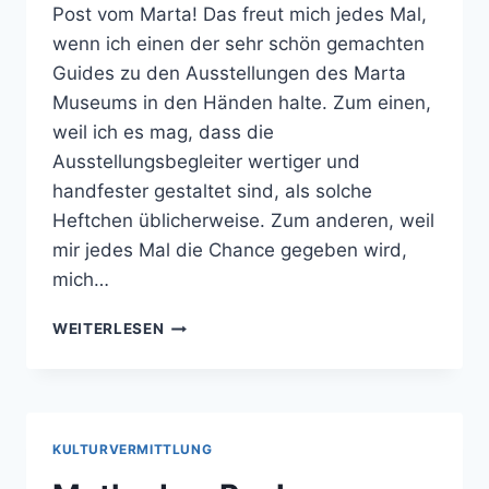
Post vom Marta! Das freut mich jedes Mal,
wenn ich einen der sehr schön gemachten
Guides zu den Ausstellungen des Marta
Museums in den Händen halte. Zum einen,
weil ich es mag, dass die
Ausstellungsbegleiter wertiger und
handfester gestaltet sind, als solche
Heftchen üblicherweise. Zum anderen, weil
mir jedes Mal die Chance gegeben wird,
mich…
VORBEREITUNG
WEITERLESEN
AUF
„DIE
INNERE
HAUT“
IM
KULTURVERMITTLUNG
MARTA
HERFORD