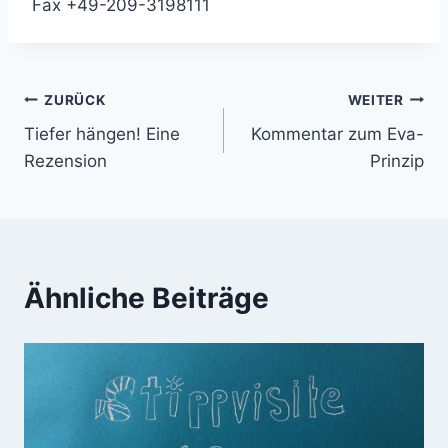
Fax +49-209-3198111
Beitragsnavigation
ZURÜCK
WEITER
Tiefer hängen! Eine
Kommentar zum Eva-
Rezension
Prinzip
Ähnliche Beiträge