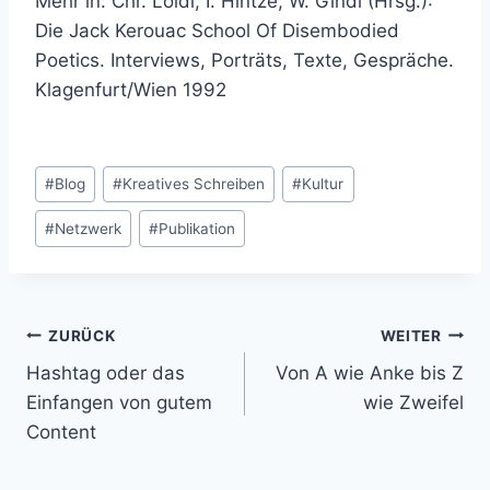
Mehr in:
Chr. Loidl, I. Hintze, W. Gindl (Hrsg.):
Die Jack Kerouac School Of Disembodied
Poetics.
Interviews, Porträts, Texte, Gespräche.
Klagenfurt/Wien 1992
Schlagworte:
#
Blog
#
Kreatives Schreiben
#
Kultur
#
Netzwerk
#
Publikation
Beitragsnavigation
ZURÜCK
WEITER
Hashtag oder das
Von A wie Anke bis Z
Einfangen von gutem
wie Zweifel
Content