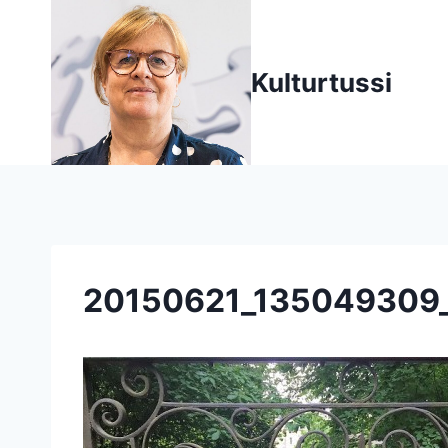
Zum
Inhalt
springen
Kulturtussi
20150621_135049309