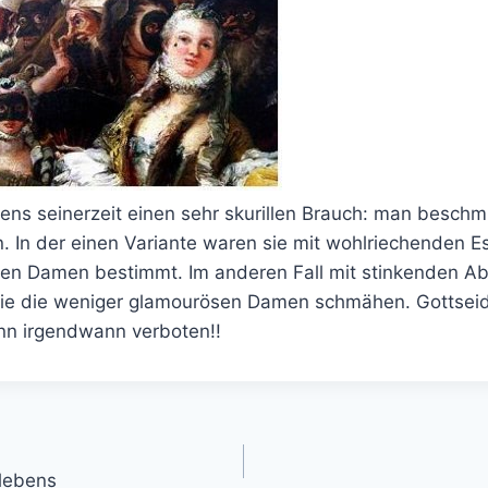
gens seinerzeit einen sehr skurillen Brauch: man besch
rn. In der einen Variante waren sie mit wohlriechenden E
nen Damen bestimmt. Im anderen Fall mit stinkenden Ab
n sie die weniger glamourösen Damen schmähen. Gottse
nn irgendwann verboten!!
gation
lebens