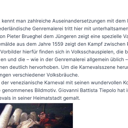
t kennt man zahlreiche Auseinandersetzungen mit dem M
derländische Genremalerei tritt hier mit unterhaltsamen
von Pieter Brueghel dem Jüngeren zeigt eine spezielle V
mälde aus dem Jahre 1559 zeigt den Kampf zwischen P
Vorbilder hierfür finden sich in Volksschauspielen, die
en und die – wie in der Genremalerei allgemein üblich 
nen deutlich hervorhoben. Um die Karnevalsszene heru
ungen verschiedener Volksbräuche.
ch der venezianische Karneval mit seinen wundervollen 
 genommenes Bildmotiv. Giovanni Battista Tiepolo hat
vals in seiner Heimatstadt gemalt.