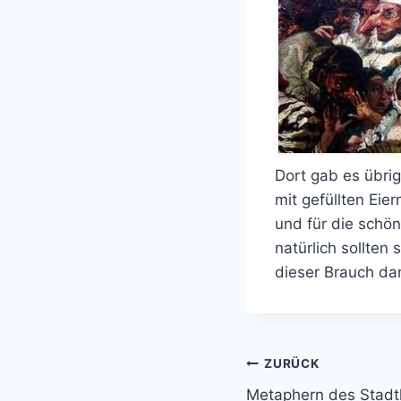
Dort gab es übri
mit gefüllten Eie
und für die schö
natürlich sollte
dieser Brauch da
Beitragsnavi
ZURÜCK
Metaphern des Stadt