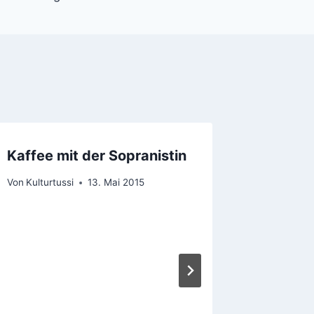
Kaffee mit der Sopranistin
Happy 
Nacht“
Von
Kulturtussi
13. Mai 2015
Von
Kulturt