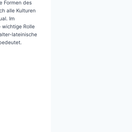
he Formen des
ch alle Kulturen
al. Im
e wichtige Rolle
lter-lateinische
 bedeutet.