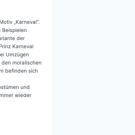
otiv „Karneval“.
 Beispielen
ariante der
rinz Karneval
 bei Umzügen
– den moralischen
m befinden sich
Kostümen und
 immer wieder