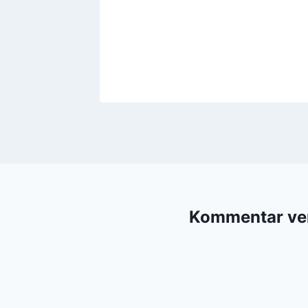
 der
RW
16
Kommentar ve