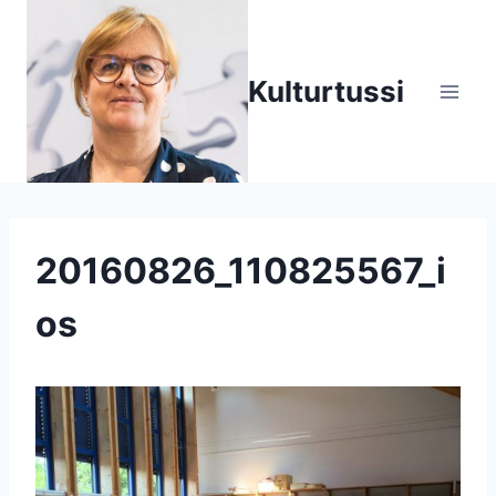
Zum
Inhalt
springen
Kulturtussi
20160826_110825567_i
os