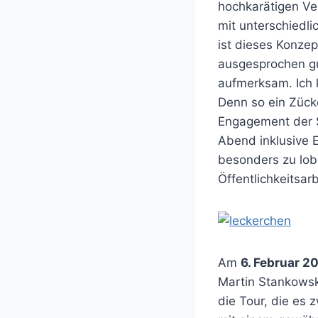
hochkarätigen Ver
mit unterschiedl
ist dieses Konze
ausgesprochen gu
aufmerksam. Ich 
Denn so ein Zück
Engagement der S
Abend inklusive E
besonders zu lob
Öffentlichkeitsar
Am
6. Februar 2
Martin Stankowsk
die Tour, die es