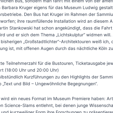
lichen Bus, sondern man fährt mit einem von der amer
n Barbara Kruger eigens für das Museum Ludwig gestalt
hrsbetriebe. Den Bus hat Kruger im Rahmen der Samml
tworfen; ihre raumfüllende Installation wird an diesem 
artin Stankowski hat schon angekündigt, dass die Fahrt
ird und er sich dem Thema „Lichtskulptur“ widmen will.
bisherigen „Großstadtlichter“-Architektouren weiß ich, 
ng ist, mit offenen Augen durch das nächtliche Köln zu
te Teilnehmerzahl für die Bustouren, Ticketausgabe jew
rt (18:00 Uhr und 20:00 Uhr)
 halbstündlich Kurzführungen zu den Highlights der Sam
 „Text und Bild – Ungewöhnliche Begegnungen“.
wird ein neues Format im Museum Premiere haben: Art
en Science-Slams entlehnt, bei denen junge Wissenschaf
 und kurzweiliger Form ihre Forschungen zu präsentieren