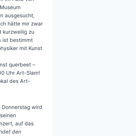
s Museum
rn ausgesucht,
Ich hätte mir zwar
 kurzweilig zu
s ist bestimmt
hysiker mit Kunst
nst querbeet –
0 Uhr Art-Slam!
kal des Art-
 Donnerstag wird
 seinen
nzert, auf das
ndet den