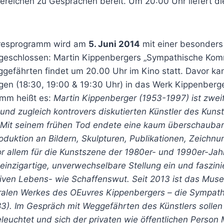
eichen zu Gesprächen bereit. Um 20:00 Uhr liefert die
resprogramm wird am
5. Juni 2014
mit einer besonder
geschlossen: Martin Kippenbergers „Sympathische Komm
gefährten findet um 20.00 Uhr im Kino statt. Davor ka
gen (18:30, 19:00 & 19:30 Uhr) in das Werk Kippenberg
amm heißt es:
Martin Kippenberger (1953-1997) ist zweif
 und zugleich kontrovers diskutierten Künstler des Kun
. Mit seinem frühen Tod endete eine kaum überschauba
oduktion an Bildern, Skulpturen, Publikationen, Zeichn
r allem für die Kunstszene der 1980er- und 1990er-Jah
 einzigartige, unverwechselbare Stellung ein und faszini
iven Lebens- wie Schaffenswut. Seit 2013 ist das Mus
tralen Werkes des OEuvres Kippenbergers – die Sympat
83). Im Gespräch mit Weggefährten des Künstlers sollen
leuchtet und sich der privaten wie öffentlichen Person 