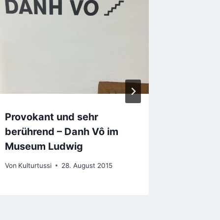
Provokant und sehr
Der Ba
berührend – Danh Vô im
Von
Kulturt
Museum Ludwig
Von
Kulturtussi
28. August 2015