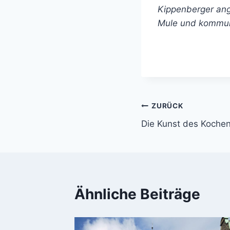
Kippenberger an
Mule und kommun
Beitragsnavi
ZURÜCK
Die Kunst des Koche
Ähnliche Beiträge