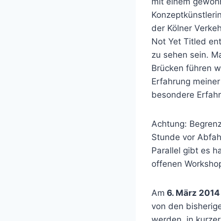
mit einem gewöhn
Konzeptkünstleri
der Kölner Verke
Not Yet Titled en
zu sehen sein. M
Brücken führen w
Erfahrung meiner 
besondere Erfahru
Achtung: Begrenz
Stunde vor Abfah
Parallel gibt es
offenen Workshop
Am
6. März 2014
von den bisherig
werden, in kurzer