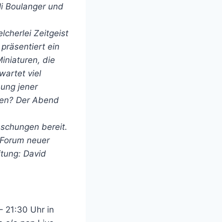
li Boulanger und
cherlei Zeitgeist
präsentiert ein
iniaturen, die
wartet viel
nung jener
nden? Der Abend
aschungen bereit.
s Forum neuer
itung: David
– 21:30 Uhr in