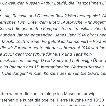
 Cowell, den Russen Arthur Lourié, die Französinnen Li
e
er Luigi Russolo und Giacomo Balla? Was bewegt sie? Wel
tlerisches Tun? Unter dem Motto „Aufbrüche, Ahnungen“ 
onzert die genannten Komponisten mit musikalischen M
nhundert Jahren entstanden. Jenes Jahr 1914 birgt uner
 Musik. Doch wie viel Vorgefühl ist komponiert – Vorah
 die wir Europäer heute mit der Jahreszahl 1914 verbi
 20/21 der Hochschule für Musik und Tanz Köln
musikalische Leitung: David Smeyers) hält einige Überr
ng im Rahmen des 15. Internationalen Werkstattfestival
4. Die Jungen“ in Köln. Konzert des ensemble 20/21. Le
aden wieder die kunst:dialoge ins Museum Ludwig
 stehen die kunst:dialoge bei Pierre Huyghe und 18:30 