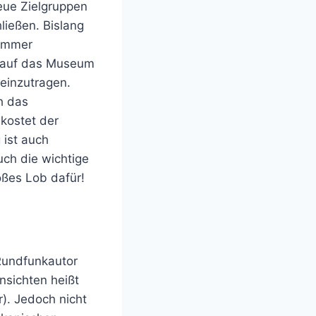
neue Zielgruppen
ießen. Bislang
 immer
g auf das Museum
 einzutragen.
h das
 kostet der
 ist auch
ch die wichtige
oßes Lob dafür!
Rundfunkautor
nsichten heißt
). Jedoch nicht