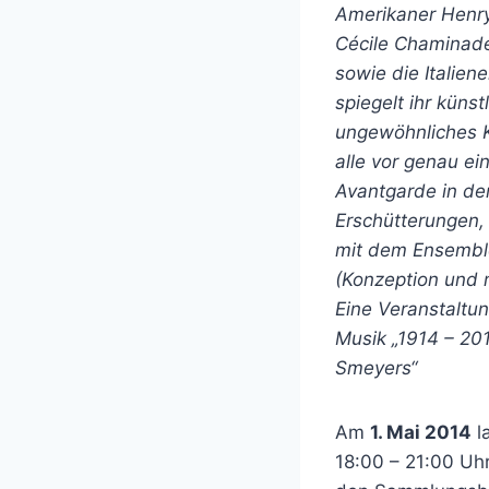
Amerikaner Henry
Cécile Chaminad
sowie die Italien
spiegelt ihr küns
ungewöhnliches K
alle vor genau ei
Avantgarde in der
Erschütterungen,
mit dem Ensemble
(Konzeption und 
Eine Veranstaltu
Musik „1914 – 201
Smeyers“
Am
1. Mai 2014
l
18:00 – 21:00 Uhr