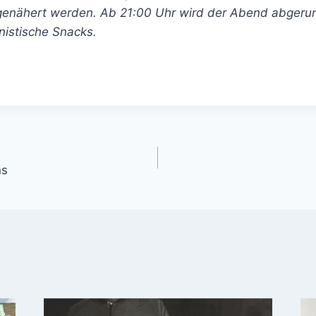
genähert werden. Ab 21:00 Uhr wird der Abend abgeru
istische Snacks.
gation
ns