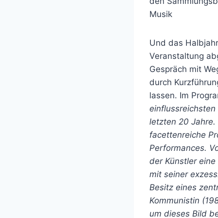
den Sammlungsber
Musik
Und das Halbjah
Veranstaltung ab
Gespräch mit Weg
durch Kurzführun
lassen. Im Progr
einflussreichsten
letzten 20 Jahre
facettenreiche Pr
Performances. Vo
der Künstler eine
mit seiner
exzess
Besitz eines zen
Kommunistin
(19
um dieses Bild be