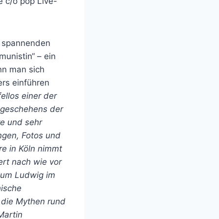
 c/o pop Live-
s spannenden
unistin“ – ein
nn man sich
ers einführen
ellos einer der
stgeschehens der
re und sehr
ungen, Fotos und
re in Köln nimmt
ert nach wie vor
eum Ludwig im
hische
 die Mythen rund
Martin