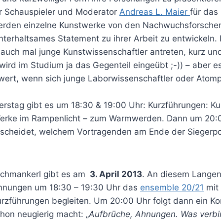
r Schauspieler und Moderator
Andreas L. Maier
für da
werden einzelne Kunstwerke von den Nachwuchsforsche
terhaltsames Statement zu ihrer Arbeit zu entwickeln. 
auch mal junge Kunstwissenschaftler antreten, kurz und
 wird im Studium ja das Gegenteil eingeübt ;-)) – aber e
wert, wenn sich junge Laborwissenschaftler oder Atomp
stag gibt es um 18:30 & 19:00 Uhr: Kurzführungen: Ku
erke im Rampenlicht – zum Warmwerden. Dann um 20:0
scheidet, welchem Vortragenden am Ende der Siegerpo
Schmankerl gibt es am
3. April 2013
. An diesem Langen
Ahnungen um 18:30 – 19:30 Uhr das
ensemble 20/21
mit
rzführungen begleiten. Um 20:00 Uhr folgt dann ein Ko
on neugierig macht: „
Aufbrüche, Ahnungen. Was verbi