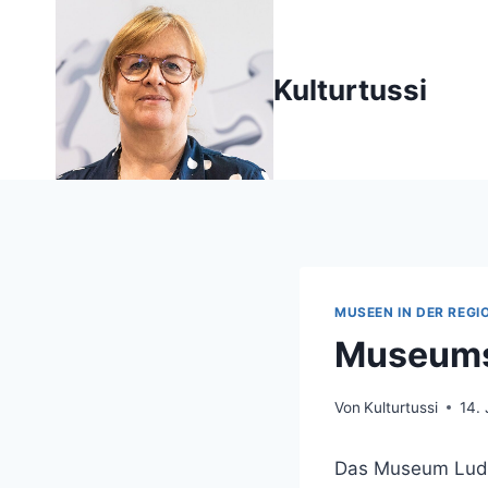
Zum
Inhalt
springen
Kulturtussi
MUSEEN IN DER REGI
Museums
Von
Kulturtussi
14.
Das Museum Ludw