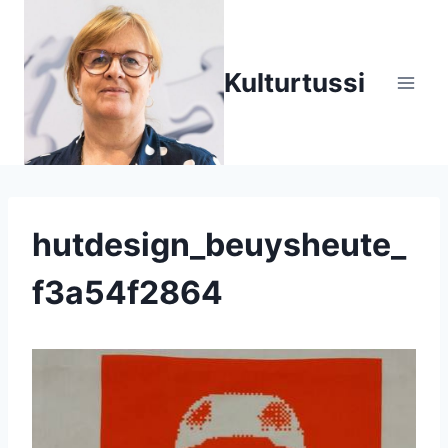
Zum
Inhalt
springen
Kulturtussi
hutdesign_beuysheute_
f3a54f2864